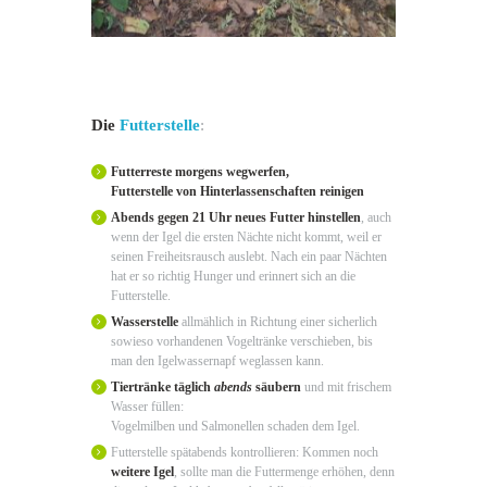
Die
Futterstelle
:
Futterreste morgens wegwerfen,
Futterstelle von Hinterlassenschaften reinigen
Abends gegen 21 Uhr neues Futter hinstellen
, auch
wenn der Igel die ersten Nächte nicht kommt, weil er
seinen Freiheitsrausch auslebt. Nach ein paar Nächten
hat er so richtig Hunger und erinnert sich an die
Futterstelle.
Wasserstelle
allmählich in Richtung einer sicherlich
sowieso vorhandenen Vogeltränke verschieben, bis
man den Igelwassernapf weglassen kann.
Tiertränke täglich
abends
säubern
und mit frischem
Wasser füllen:
Vogelmilben und Salmonellen schaden dem Igel.
Futterstelle spätabends kontrollieren: Kommen noch
weitere Igel
, sollte man die Futtermenge erhöhen, denn