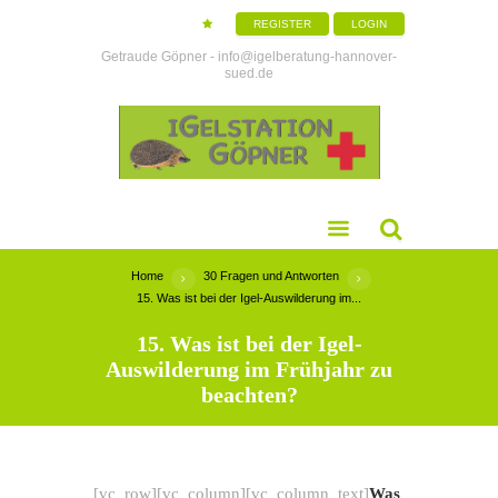
REGISTER
LOGIN
Getraude Göpner - info@igelberatung-hannover-
sued.de
Home
30 Fragen und Antworten
15. Was ist bei der Igel-Auswilderung im...
15. Was ist bei der Igel-
Auswilderung im Frühjahr zu
beachten?
[vc_row][vc_column][vc_column_text]
Was