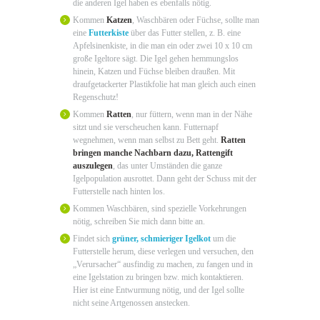
die anderen Igel haben es ebenfalls nötig.
Kommen
Katzen
, Waschbären oder Füchse, sollte man
eine
Futterkiste
über das Futter stellen, z. B. eine
Apfelsinenkiste, in die man ein oder zwei 10 x 10 cm
große Igeltore sägt. Die Igel gehen hemmungslos
hinein, Katzen und Füchse bleiben draußen. Mit
draufgetackerter Plastikfolie hat man gleich auch einen
Regenschutz!
Kommen
Ratten
, nur füttern, wenn man in der Nähe
sitzt und sie verscheuchen kann. Futternapf
wegnehmen, wenn man selbst zu Bett geht.
Ratten
bringen manche Nachbarn dazu, Rattengift
auszulegen
, das unter Umständen die ganze
Igelpopulation ausrottet. Dann geht der Schuss mit der
Futterstelle nach hinten los.
Kommen Waschbären, sind spezielle Vorkehrungen
nötig, schreiben Sie mich dann bitte an.
Findet sich
grüner, schmieriger Igelkot
um die
Futterstelle herum, diese verlegen und versuchen, den
„Verursacher“ ausfindig zu machen, zu fangen und in
eine Igelstation zu bringen bzw. mich kontaktieren.
Hier ist eine Entwurmung nötig, und der Igel sollte
nicht seine Artgenossen anstecken.